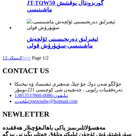
JT-TQW50 گورىزونتال يوقىتىش
ماشىنىسى
ئېغىرلىق دەرىجىسىنى ئۆلچەش
ماشىنىسى-سۈپۈرۈش قولى
Page 1/2
>>
كېيىنكى>
2
1
CONTACT US
جۇڭگو شەن دوڭ جۇ چېڭ شەھىرى ئىقتىساد ۋە تېخنىكا
تەرەققىيات رايونى ، جەنچيەن شى كوچىسى 221-نومۇر.
تېلېفون:
0086-13853537860
joezoudw@hotmail.com
ئېلخەت:
NEWLETTER
مەھسۇلاتلىرىمىز ياكى باھالىغۇچىلار ھەققىدە
سۈرۈشتۈرۈش ئۈچۈن ئېلېكترونلۇق خەتلىرىڭىزنى بىزگە