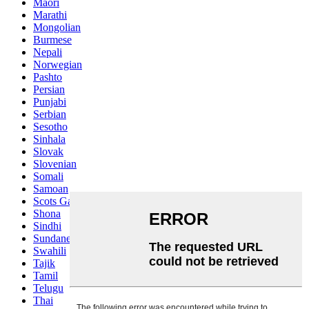
Maori
Marathi
Mongolian
Burmese
Nepali
Norwegian
Pashto
Persian
Punjabi
Serbian
Sesotho
Sinhala
Slovak
Slovenian
Somali
Samoan
Scots Gaelic
Shona
Sindhi
Sundanese
Swahili
Tajik
Tamil
Telugu
Thai