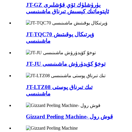
JT-GZ يۈرۈشلۈك ئۆي قۇشلىرى
ئاپتوماتىك كېسىش تىرناق ماشىنىسى
JT-TQC70 ۋېرتىكال يوقىتىش
ماشىنىسى
JT-JU توخۇ كۆيدۈرۈش ماشىنىسى
JT-LTZ08 تىك تىرناق پوستى
ماشىنىسى
Gizzard Peeling Machine- قوش رول