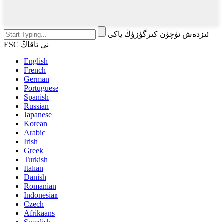
ئىزدەش ئۈچۈن كىرگۈزۈڭ ياكى
ESC نى تاقاڭ
English
French
German
Portuguese
Spanish
Russian
Japanese
Korean
Arabic
Irish
Greek
Turkish
Italian
Danish
Romanian
Indonesian
Czech
Afrikaans
Swedish