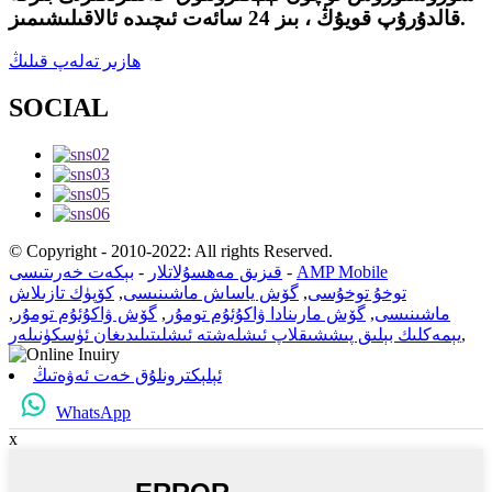
قالدۇرۇپ قويۇڭ ، بىز 24 سائەت ئىچىدە ئالاقىلىشىمىز.
ھازىر تەلەپ قىلىڭ
SOCIAL
© Copyright - 2010-2022: All rights Reserved.
AMP Mobile
-
قىزىق مەھسۇلاتلار
-
بېكەت خەرىتىسى
توخۇ توخۇسى
,
گۆش ياساش ماشىنىسى
,
كۆپۈك تازىلاش
ماشىنىسى
,
گۆش مارىنادا ۋاكۇئۇم تومۇر
,
گۆش ۋاكۇئۇم تومۇر
,
,
يېمەكلىك بېلىق پىششىقلاپ ئىشلەشتە ئىشلىتىلىدىغان ئۈسكۈنىلەر
ئېلېكترونلۇق خەت ئەۋەتىڭ
WhatsApp
x