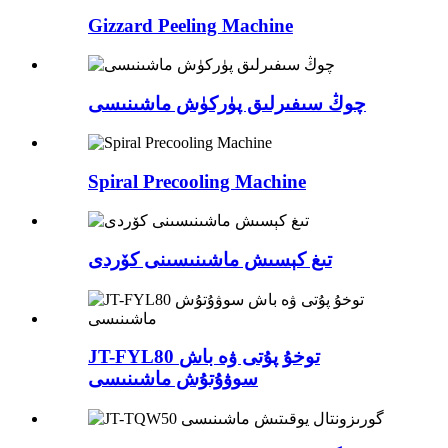
Gizzard Peeling Machine
چوڭ سىفىرلىق پۈركۈش ماشىنىسى
Spiral Precooling Machine
تىغ كېسىش ماشىنىسىنى كۆردى
JT-FYL80 توخۇ پۇتى ۋە باش
سوۋۇتۇش ماشىنىسى