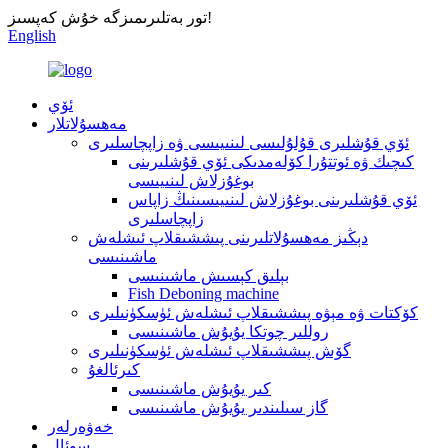
تور بەتلىرىمىزگە خۇش كەپسىز!
English
ئۆي
مەھسۇلاتلار
ئۆي قۇشلىرى قۇلۇلىسى لىنىيىسى ۋە زاپچاسلىرى
كىچىك ۋە ئوتتۇرا كۆلەمدىكى ئۆي قۇشلىرىنى
بوغۇزلاش لىنىيىسى
ئۆي قۇشلىرىنى بوغۇزلاش لىنىيىسىنىڭ زاپاس
زاپچاسلىرى
دېڭىز مەھسۇلاتلىرىنى پىششىقلاپ ئىشلەش
ماشىنىسى
بېلىق كېسىش ماشىنىسى
Fish Deboning machine
كۆكتات ۋە مېۋە پىششىقلاپ ئىشلەش ئۈسكۈنىلىرى
روللىر چوتكا يۇيۇش ماشىنىسى
گۆش پىششىقلاپ ئىشلەش ئۈسكۈنىلىرى
كىرئالغۇ
كىر يۇيۇش ماشىنىسى
گاز سىلىندىر يۇيۇش ماشىنىسى
خەۋەرلەر
سوئال