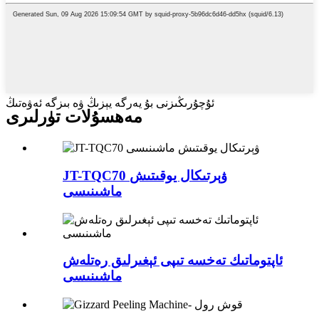
ئۇچۇرىڭىزنى بۇ يەرگە يېزىڭ ۋە بىزگە ئەۋەتىڭ
مەھسۇلات تۈرلىرى
JT-TQC70 ۋېرتىكال يوقىتىش
ماشىنىسى
ئاپتوماتىك تەخسە تىپى ئېغىرلىق رەتلەش
ماشىنىسى