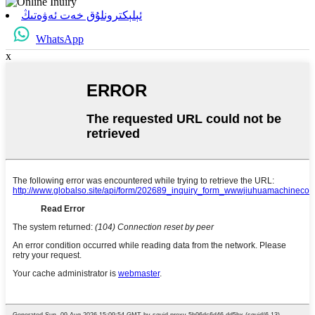
ئېلېكترونلۇق خەت ئەۋەتىڭ
WhatsApp
x