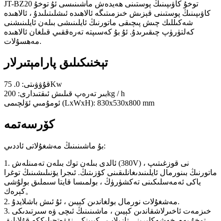
JT-BZ20 توخۇ كاۋىپىنىڭ پوستىنى ھەيدەش ماشىنىسى ئۇ توخۇ
كاۋىپىنىڭ پوستىنى قېزىش خىزمىتىگە ئالاھىدە ئىشلىتىلىدۇ ، ئالاھىدە
شەكىللىك چىش پىچىقى ماتورنىڭ ئايلىنىشى بىلەن ئايلىنىشنى
كەلتۈرۈپ چىقىرىدۇ. ئۇ بۇ كەسىپتە تەرەققىي قىلغان ئالاھىدە
مەھسۇلات.
تېخنىكىلىق پارامېتىرلار
قۇۋۋىتى: 0. 75Kw
بىر تەرەپ قىلىش ئىقتىدارى: 200kg / h
ئومۇمىي ئۆلچىمى (LxWxH): 830x530x800 mm
كۆرسەتمە
بۇ ماشىنىنىڭ مەشغۇلاتى ئاددىي:
1. ئالدى بىلەن توك بىلەن تەمىنلەش (380V) نى قوزغىتىپ ،
ماتورنىڭ بىنورمال ئايلىنىدىغانلىقىنى كۆزىتىڭ. ئىجرا يۆنىلىشىنىڭ توغرا
ياكى ئەمەسلىكىنى تەكشۈرۈڭ ، بولمىسا قايتا سىملىق بولۇشى
كېرەك。
2. مەشغۇلات نورمال بولغاندىن كېيىن ، ئۇ ئىش باشلايدۇ.
3. خىزمەت ئاخىرلاشقاندىن كېيىن ، ماشىنىنىڭ ئىچى ۋە سىرتىدىكى
توخۇ يەم-خەشەكلىرىنى تازىلاپ ، كېيىنكى نۆۋەتچىلىككە قۇلايلىق