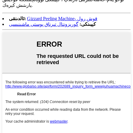
يارىتىش كېرەك.
Gizzard Peeling Machine- قوش رول
ئالدىنقى:
كېيىنكى:
گورىزونتال تىرناق پوستى ماشىنىسى