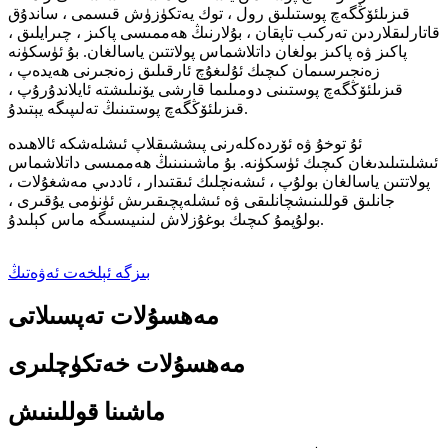
قىزىلئۆڭگەچ پوستىلىق رول ، توك يەتكۈزۈش قىسمى ، ساندۇق
قاتارلىقلاردىن تەركىب تاپقان ، بۇلارنىڭ ھەممىسى پاكىز ، چىرايلىق ،
پاكىز ۋە پاكىز بولغان داتلاشماس پولاتتىن ياسالغان. بۇ ئۈسكۈنە
زەنجىرسىمان كىچىك ئۇلىغۇچ ئارقىلىق زەنجىرنى ھەيدەپ ،
قىزىلئۆڭگەچ پوستىنى دومىلىما قارشى يۆنىلىشتە ئايلاندۇرۇپ ،
قىزىلئۆڭگەچ پوستىنىڭ تەلىپىگە يېتىدۇ.
ئۇ توخۇ ۋە ئۆردەكلەرنى پىششىقلاپ ئىشلەشكە ئالاھىدە
ئىشلىتىلىدىغان كىچىك ئۈسكۈنە. بۇ ماشىنىنىڭ ھەممىسى داتلاشماس
پولاتتىن ياسالغان بولۇپ ، ئىشەنچلىك ئىقتىدار ، ئاددىي مەشغۇلات ،
جانلىق قوللىنىشچانلىقى ۋە ئىشلەپچىقىرىش ئۈنۈمى يۇقىرى ،
بولۇپمۇ كىچىك بوغۇزلاش لىنىيىسىگە ماس كېلىدۇ.
بىزگە ئېلخەت ئەۋەتىڭ
مەھسۇلات تەپسىلاتى
مەھسۇلات خەتكۈچلىرى
ماشىنا قوللىنىش