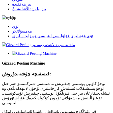
بىز ھەققىدە
بىز بىلەن ئالاقىلىشىڭ
ئۆي
مەھسۇلاتلار
ئۆي قۇشلىرى قۇلۇلىسى لىنىيىسى ۋە زاپچاسلىرى
Gizzard Peeling Machine
قىسقىچە چۈشەندۈرۈش:
توخۇ كاۋىپى پوستىنى چىقىرىش ماشىنىسى شىركىتىمىز ھەر خىل
توخۇ پىششىقلاپ ئىشلەش كارخانىلىرى ئۈچۈن لايىھەلەنگەن ۋە
ئىشلەپچىقارغان بىر خىل قىزىلگۈل پوستىنى چىقىرىش ئۈسكۈنىسى.
ئۇ غىزالىنىش مەشغۇلاتى ئۈچۈن كۆڭۈلدىكىدەك قۇراشتۇرۇش
لىنىيىسى.
قىزىلئۆڭگەچ پوستىدىن ياسالغان ماشىنا ئاساسلىقى رامكا ،