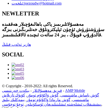
joezoudw@hotmail.com
ئېلخەت:
NEWLETTER
مەھسۇلاتلىرىمىز ياكى باھالىغۇچىلار ھەققىدە
سۈرۈشتۈرۈش ئۈچۈن ئېلېكترونلۇق خەتلىرىڭىزنى بىزگە
قالدۇرۇپ قويۇڭ ، بىز 24 سائەت ئىچىدە ئالاقىلىشىمىز.
ھازىر تەلەپ قىلىڭ
SOCIAL
© Copyright - 2010-2022: All rights Reserved.
AMP Mobile
-
قىزىق مەھسۇلاتلار
-
بېكەت خەرىتىسى
گۆش ياساش ماشىنىسى
,
گۆش ۋاكۇئۇم تومۇر
,
كۆپۈك تازىلاش
ماشىنىسى
,
گۆش مارىنادا ۋاكۇئۇم تومۇر
,
يېمەكلىك بېلىق
,
پىششىقلاپ ئىشلەشتە ئىشلىتىلىدىغان ئۈسكۈنىلەر
,
توخۇ توخۇسى