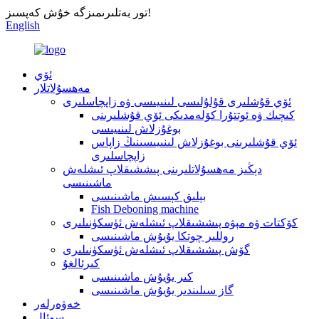
تور بەتلىرىمىزگە خۇش كەپسىز!
English
ئۆي
مەھسۇلاتلار
ئۆي قۇشلىرى قۇلۇلىسى لىنىيىسى ۋە زاپچاسلىرى
كىچىك ۋە ئوتتۇرا كۆلەمدىكى ئۆي قۇشلىرىنى
بوغۇزلاش لىنىيىسى
ئۆي قۇشلىرىنى بوغۇزلاش لىنىيىسىنىڭ زاپاس
زاپچاسلىرى
دېڭىز مەھسۇلاتلىرىنى پىششىقلاپ ئىشلەش
ماشىنىسى
بېلىق كېسىش ماشىنىسى
Fish Deboning machine
كۆكتات ۋە مېۋە پىششىقلاپ ئىشلەش ئۈسكۈنىلىرى
روللىر چوتكا يۇيۇش ماشىنىسى
گۆش پىششىقلاپ ئىشلەش ئۈسكۈنىلىرى
كىرئالغۇ
كىر يۇيۇش ماشىنىسى
گاز سىلىندىر يۇيۇش ماشىنىسى
خەۋەرلەر
سوئال