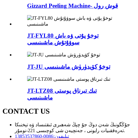
Gizzard Peeling Machine- قوش رول
JT-FYL80 توخۇ پۇتى ۋە باش
سوۋۇتۇش ماشىنىسى
JT-JU توخۇ كۆيدۈرۈش ماشىنىسى
JT-LTZ08 تىك تىرناق پوستى
ماشىنىسى
CONTACT US
جۇڭگونىڭ شەن دوڭ جۇ چېڭ شەھىرى ئىقتىساد ۋە تېخنىكا
تەرەققىيات رايونى ، جەنچيەن شى كوچىسى 221-نومۇر.
تېلېفون:
0086-13853537860